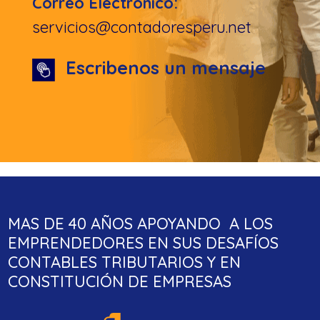
Correo Electronico:
servicios@contadoresperu.net
Escribenos un mensaje
MAS DE 40 AÑOS APOYANDO A LOS
EMPRENDEDORES EN SUS DESAFÍOS
CONTABLES TRIBUTARIOS Y EN
CONSTITUCIÓN DE EMPRESAS