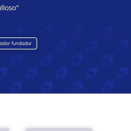
lloso"
cado
tador fundador