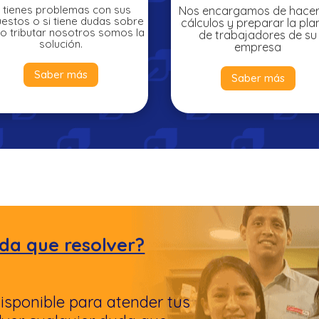
i tienes problemas con sus
Nos encargamos de hacer
estos o si tiene dudas sobre
cálculos y preparar la plan
 tributar nosotros somos la
de trabajadores de su
solución.
empresa
Saber más
Saber más
da que resolver?
isponible para atender tus