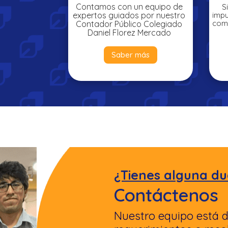
Contamos con un equipo de
S
expertos guiados por nuestro
impu
como
Contador Público Colegiado
Daniel Florez Mercado
Saber más
¿Tienes alguna du
Contáctenos
Nuestro equipo está d