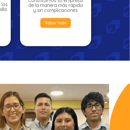
Constituimos su empresa
 los
de la manera más rápida
illa
y sin complicaciones
Saber más