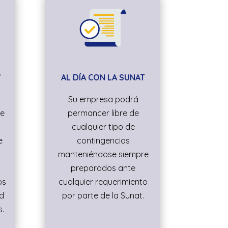
Y
AL DÍA CON LA SUNAT
Su empresa podrá
de
permancer libre de
cualquier tipo de
e
contingencias
0
manteniéndose siempre
preparados ante
os
cualquier requerimiento
ad
por parte de la Sunat.
.