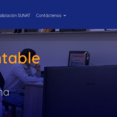
calización SUNAT
Contáctenos
ntable
ma