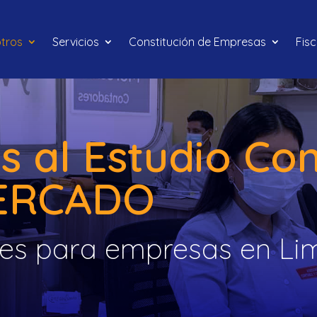
tros
Servicios
Constitución de Empresas
Fis
s al Estudio Co
ERCADO
les para empresas en Li