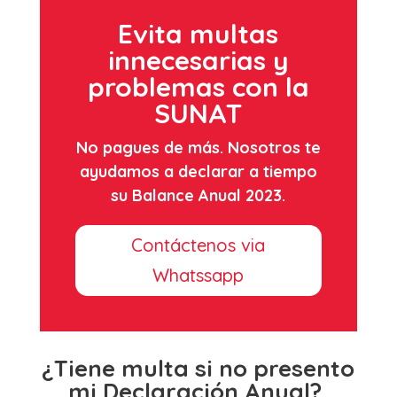
Evita multas
innecesarias y
problemas con la
SUNAT
No pagues de más. Nosotros te
ayudamos a declarar a tiempo
su Balance Anual 2023.
Contáctenos via
Whatssapp
¿Tiene multa si no presento
mi Declaración Anual?