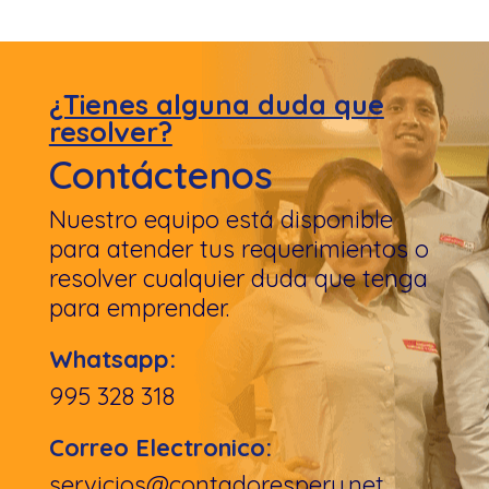
¿Tienes alguna duda que
resolver?
Contáctenos
Nuestro equipo está disponible
para atender tus requerimientos o
resolver cualquier duda que tenga
para emprender.
Whatsapp:
995 328 318
Correo Electronico:
servicios@contadoresperu.net