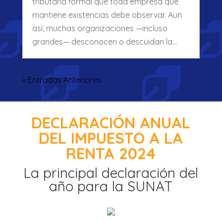
tributaria formal que toda empresa que
mantiene existencias debe observar. Aun
así, muchas organizaciones —incluso
grandes— desconocen o descuidan la…
« Entradas Anteriores
DECLARACIÓN ANUAL
DEL IMPUESTO A LA
RENTA 2024
La principal declaración del
año para la SUNAT