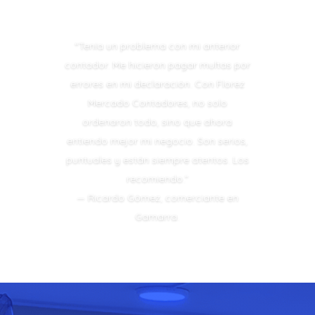
“Tenía un problema con mi anterior
contador. Me hicieron pagar multas por
errores en mi declaración. Con Florez
Mercado Contadores, no solo
ordenaron todo, sino que ahora
entiendo mejor mi negocio. Son serios,
puntuales y están siempre atentos. Los
recomiendo.”
—
Ricardo Gómez, comerciante en
Gamarra.