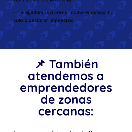
✅
Te ayudamos a crecer como empresa, no
solo a declarar impuestos
📌 También
atendemos a
emprendedores
de zonas
cercanas: