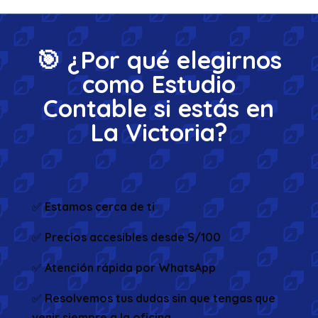
🎯 ¿Por qué elegirnos
como Estudio
Contable si estás en
La Victoria?
✅
Estamos cerca de ti
✅
Precios accesibles desde S/100
✅
Atención rápida por WhatsApp
✅
Resolvemos tus dudas sin que tengas que
venir siempre a la oficina