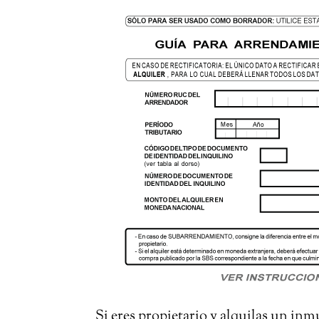
Si eres propietario y alquilas un in