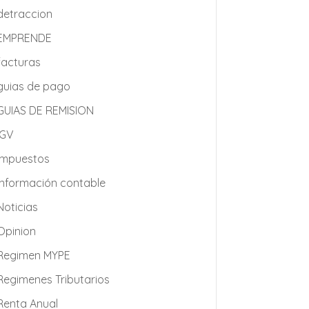
detraccion
EMPRENDE
facturas
guias de pago
GUIAS DE REMISION
IGV
impuestos
Información contable
Noticias
Opinion
Regimen MYPE
Regimenes Tributarios
Renta Anual