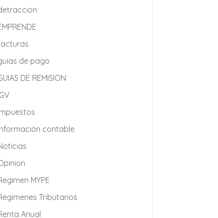
detraccion
EMPRENDE
facturas
guias de pago
GUIAS DE REMISION
IGV
impuestos
Información contable
Noticias
Opinion
Regimen MYPE
Regimenes Tributarios
Renta Anual